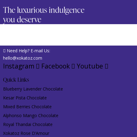
The luxurious indulgence
you deserve
Need Help? E-mail Us:
hello@xokatoz.com
Instagram
Facebook
Youtube
Quick Links
Blueberry Lavender Chocolate
Kesar Pista Chocolate
Mixed Berries Chocolate
Alphonso Mango Chocolate
Royal Thandai Chocolate
Xokatoz Rose D’Amour