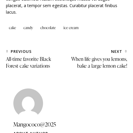
placerat, a tempor sem egestas. Curabitur placerat finibus
lacus.
cake
candy
chocolate
ice cream
Post
PREVIOUS
NEXT
navigation
All-time favorite Black
When life gives you lemons,
Forest cake variations
bake a large lemon cake!
Mangococo@2025