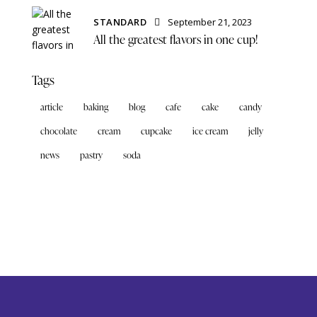
STANDARD
September 21, 2023
All the greatest flavors in one cup!
Tags
article
baking
blog
cafe
cake
candy
chocolate
cream
cupcake
ice cream
jelly
news
pastry
soda