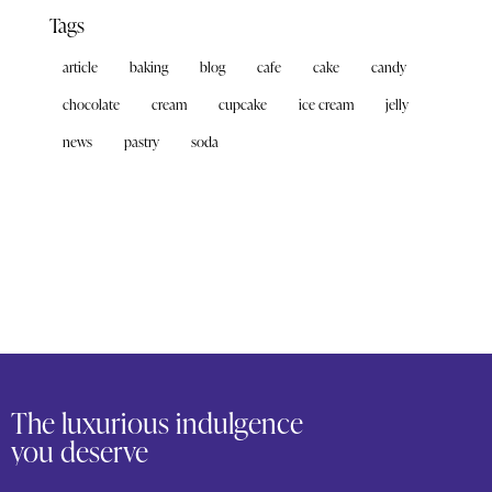
Tags
article
baking
blog
cafe
cake
candy
chocolate
cream
cupcake
ice cream
jelly
news
pastry
soda
The luxurious indulgence
you deserve